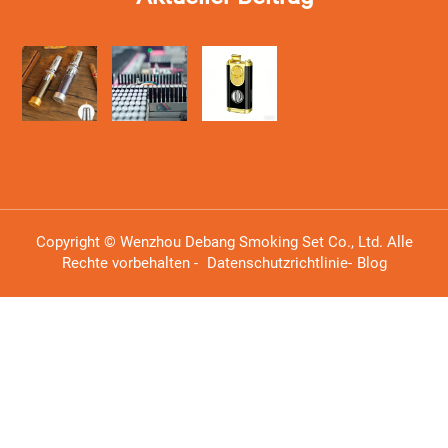
Copyright © Wenzhou Debang Smoking Set Co., Ltd. Alle
Rechte vorbehalten -
Datenschutzrichtlinie
-
Blog