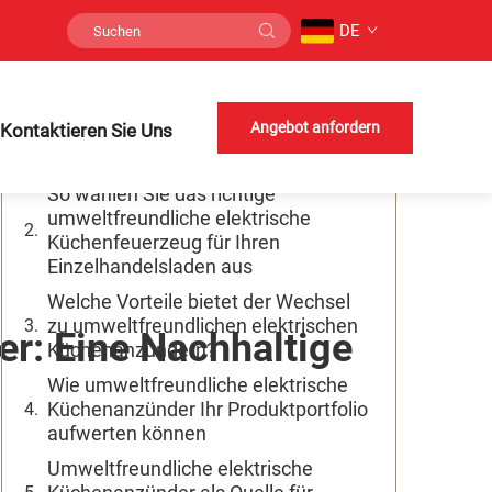
DE
Inhaltsverzeichnis
Welche sind die wichtigsten
Angebot anfordern
Kontaktieren Sie Uns
Merkmale hochwertiger elektrischer
Küchenanzünder
So wählen Sie das richtige
umweltfreundliche elektrische
Küchenfeuerzeug für Ihren
Einzelhandelsladen aus
Welche Vorteile bietet der Wechsel
zu umweltfreundlichen elektrischen
r: Eine Nachhaltige
Küchenanzündern?
Wie umweltfreundliche elektrische
Küchenanzünder Ihr Produktportfolio
aufwerten können
Umweltfreundliche elektrische