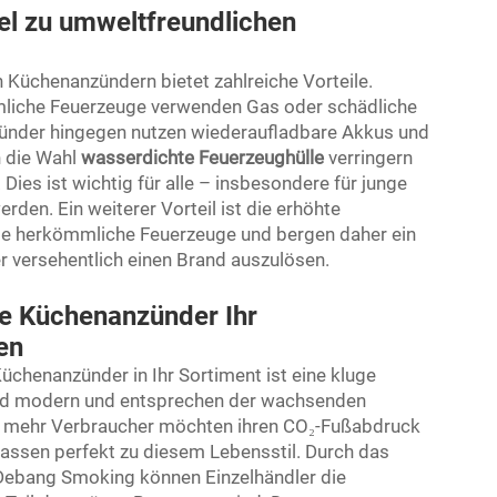
el zu umweltfreundlichen
 Küchenanzündern bietet zahlreiche Vorteile.
mmliche Feuerzeuge verwenden Gas oder schädliche
nzünder hingegen nutzen wiederaufladbare Akkus und
h die Wahl
wasserdichte Feuerzeughülle
verringern
ies ist wichtig für alle – insbesondere für junge
rden. Ein weiterer Vorteil ist die erhöhte
wie herkömmliche Feuerzeuge und bergen daher ein
er versehentlich einen Brand auszulösen.
he Küchenanzünder Ihr
en
üchenanzünder in Ihr Sortiment ist eine kluge
 sind modern und entsprechen der wachsenden
r mehr Verbraucher möchten ihren CO₂-Fußabdruck
assen perfekt zu diesem Lebensstil. Durch das
Debang Smoking können Einzelhändler die