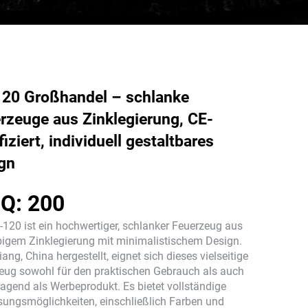
20 Großhandel – schlanke
rzeuge aus Zinklegierung, CE-
fiziert, individuell gestaltbares
gn
Q: 200
-120 ist ein hochwertiger, schlanker Feuerzeug aus
bigem Zinklegierung mit minimalistischem Design.
iang, China hergestellt, eignet sich dieses vielseitige
eug sowohl für den praktischen Gebrauch als auch
ragend als Werbeprodukt. Es bietet vollständige
ungsmöglichkeiten, einschließlich Farben und