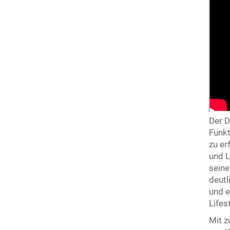
Der D
Funkt
zu er
und L
seine
deutl
und e
Lifes
Mit z