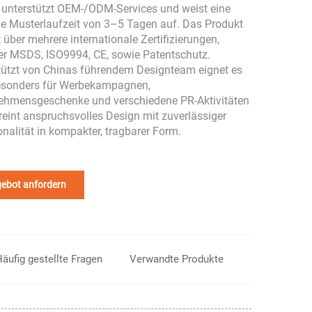
 unterstützt OEM-/ODM-Services und weist eine
le Musterlaufzeit von 3–5 Tagen auf. Das Produkt
 über mehrere internationale Zertifizierungen,
er MSDS, ISO9994, CE, sowie Patentschutz.
tützt von Chinas führendem Designteam eignet es
esonders für Werbekampagnen,
ehmensgeschenke und verschiedene PR-Aktivitäten
reint anspruchsvolles Design mit zuverlässiger
onalität in kompakter, tragbarer Form.
ebot anfordern
äufig gestellte Fragen
Verwandte Produkte