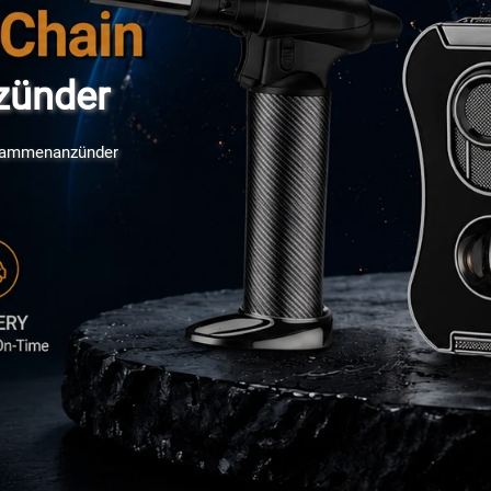
zünder
lammenanzünder