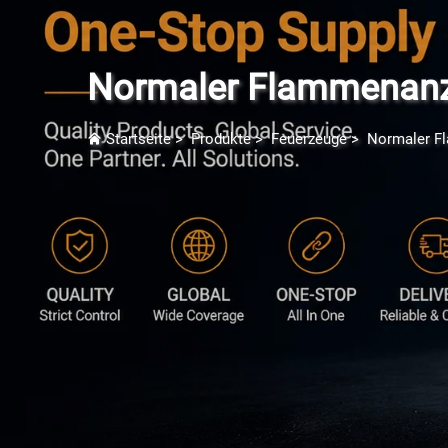
Normaler Flammenan
Startseite
>
Produkte
>
Feuerzeuge
>
Normaler F