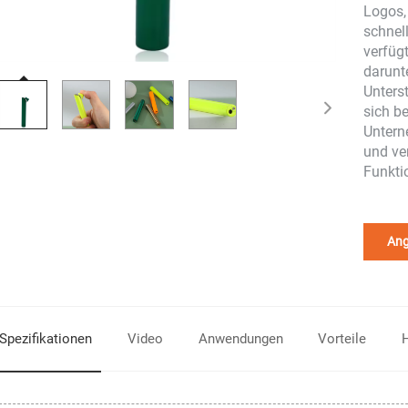
Logos,
schnel
verfügt
darunt
Unters
sich b
Untern
und ve
Funkti
Ang
Video
Anwendungen
Vorteile
H
Spezifikationen