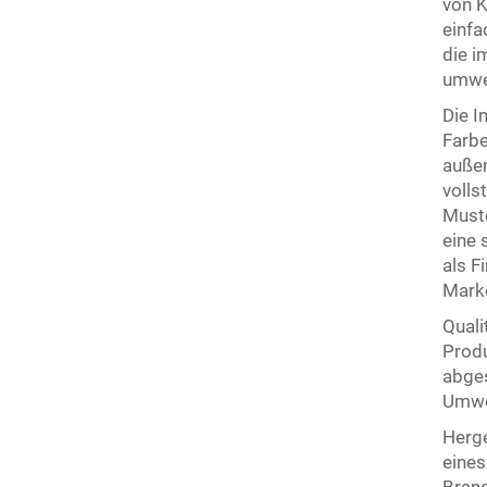
von K
einfa
die i
umwel
Die I
Farbe
auße
volls
Muste
eine 
als F
Marke
Quali
Produ
abges
Umwel
Herge
eines