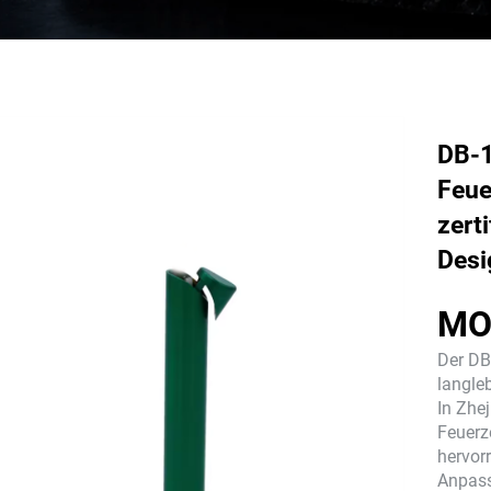
DB-1
Feue
zerti
Desi
MO
Der DB
langle
In Zhej
Feuerz
hervor
Anpass