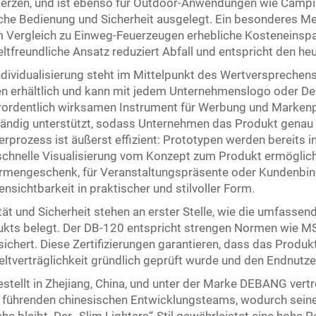
erzen, und ist ebenso für Outdoor-Anwendungen wie Campi
che Bedienung und Sicherheit ausgelegt. Ein besonderes Mer
m Vergleich zu Einweg-Feuerzeugen erhebliche Kosteneinspa
tfreundliche Ansatz reduziert Abfall und entspricht den he
ndividualisierung steht im Mittelpunkt des Wertversprechens d
n erhältlich und kann mit jedem Unternehmenslogo oder De
rordentlich wirksamen Instrument für Werbung und Marke
tändig unterstützt, sodass Unternehmen das Produkt genau 
rprozess ist äußerst effizient: Prototypen werden bereits i
schnelle Visualisierung vom Konzept zum Produkt ermöglicht
irmengeschenk, für Veranstaltungspräsente oder Kundenb
nsichtbarkeit in praktischer und stilvoller Form.
tät und Sicherheit stehen an erster Stelle, wie die umfassend
kts belegt. Der DB-120 entspricht strengen Normen wie M
ichert. Diese Zertifizierungen garantieren, dass das Produkt
tverträglichkeit gründlich geprüft wurde und den Endnutzern
stellt in Zhejiang, China, und unter der Marke DEBANG vertre
 führenden chinesischen Entwicklungsteams, wodurch seine 