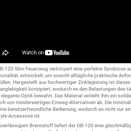
B-120 Slim Feuerzeug verkörpert eine perfekte Symbiose a
ionalität, entwickelt, um sowohl alltägliche praktische A
füllen. Hergestellt aus hochwertiger Zinklegierung ist dies
anglebigkeit konzipiert, wodurch es den Belastungen des tä
 elegante Optik bewahrt. Das Material verleiht ihm ein soli
ich von minderwertigen Einweg-Alternativen ab. Die minimal
ine benutzerfreundliche Bedienung, wodurch es nicht nur e
tyle-Accessoire ist.
uverlässigem Brennstoff liefert der DB-120 eine gleichmäß