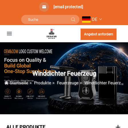
[email protected]
DE
Angebot anfordern
Winddichter Feuerzeug
Startseite
>
Produkte
>
Feuerzeuge
>
Winddichter Feuerzeug
ALLE PRODUKTE