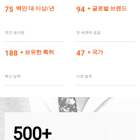
80
백만 대 이상/년
100
+ 글로벌 브랜드
연간 생산량
전 세계에 공급
200
+ 보유한 특허
50
+ 국가
혁신 능력
시장 범위
500+