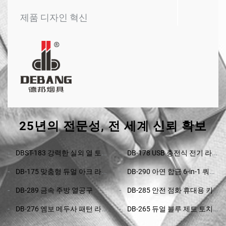
제품 디자인 혁신
25년의 전문성, 전 세계 신뢰 확보
DBST-183 강력한 실외 열 토
DB-178 USB 충전식 전기 라
치, 저가형 캠핑 및 주방 난방
이터
DB-175 맞춤형 듀얼 아크 라
DB-290 아연 합금 6-in-1 쿼드
도구
이터
토치 시가 라이터, 4개의 바람
DB-289 금속 주방 열공구
DB-285 안전 점화 휴대용 키
에 강한 파란색 제트 불꽃과
트 - 경량 휴대용 라이터, 고내
통합된 다기능 시가 도구, 연
DB-276 엠보 메두사 패턴 라
DB-265 듀얼 블루 제트 토치
구성 커터 및 바늘 세트
료 잔량 확인 창, 불꽃 크기 조
이터, 금속 재질 더블 파이어
라이터, 아연 합금 리필식 부