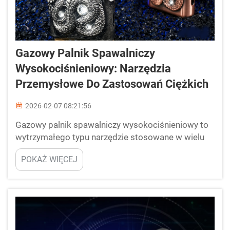
Gazowy Palnik Spawalniczy
Wysokociśnieniowy: Narzędzia
Przemysłowe Do Zastosowań Ciężkich
2026-02-07 08:21:56
Gazowy palnik spawalniczy wysokociśnieniowy to
wytrzymałego typu narzędzie stosowane w wielu
gałęziach przemysłu. Łączy metale poprzez ich
POKAŻ WIĘCEJ
stopienie, a następnie ochłodzenie w celu
utworzenia trwałego połączenia. Te palniki różnią
się od standardowych urządzeń spawalniczych –
są zaprojektowane do intensywnego użytku w
zakładach przemysłowych, stoczniach oraz na
budowach...