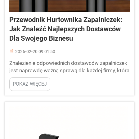
Przewodnik Hurtownika Zapalniczek:
Jak Znaleźć Najlepszych Dostawców
Dla Swojego Biznesu
2026-02-20 09:01:50
Znalezienie odpowiednich dostawców zapalniczek
jest naprawdę ważną sprawą dla każdej firmy, która
chce je sprzedawać lub włączać do własnych
POKAŻ WIĘCEJ
produktów. Jeśli szukasz dobrych dostawców,
Debang Smoking rozumie, jak trudne może to
czasem być. Wybór odpowiedniego dostawcy...