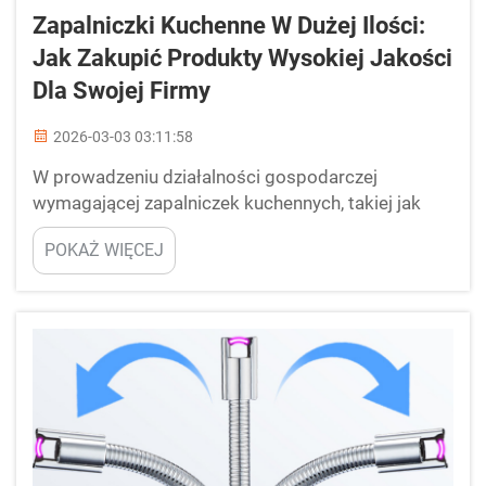
Zapalniczki Kuchenne W Dużej Ilości:
Jak Zakupić Produkty Wysokiej Jakości
Dla Swojej Firmy
2026-03-03 03:11:58
W prowadzeniu działalności gospodarczej
wymagającej zapalniczek kuchennych, takiej jak
Debang Smoking, wybór odpowiednich produktów
POKAŻ WIĘCEJ
ma ogromne znaczenie. Zapalniczki kuchenne w
dużych ilościach mogą być doskonałym wyborem,
ponieważ pozwalają zaoszczędzić pieniądze i
zapewniają wystarczającą ilość zapasów dla
klientów. Jednak nie wszystkie zapalniczki są
bezp...