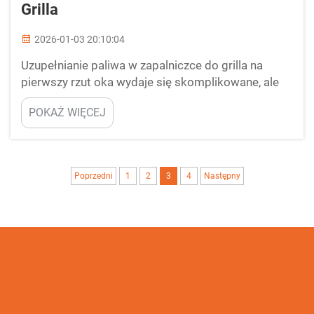
Grilla
2026-01-03 20:10:04
Uzupełnianie paliwa w zapalniczce do grilla na
pierwszy rzut oka wydaje się skomplikowane, ale
przy odpowiednich informacjach staje się proste.
POKAŻ WIĘCEJ
Zapalnice do grilla to bardzo wygodne narzędzie do
szybkiego rozpalenia grilla lub ognia. Po pewnym
czasie paliwo w nich się kończy, a wtedy właśnie
przychodzi pora na uzupełnienie. Istotne jest, aby
Poprzedni
1
2
3
4
Następny
wiedzieć, jak je prawidłowo uzupełniać...