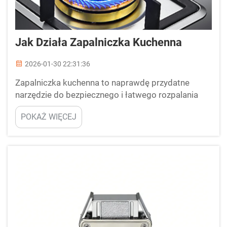
Jak Działa Zapalniczka Kuchenna
2026-01-30 22:31:36
Zapalniczka kuchenna to naprawdę przydatne
narzędzie do bezpiecznego i łatwego rozpalania
ognia. Można jej używać do zapalania świec,
POKAŻ WIĘCEJ
rozgrzewania grilla lub nawet kominka. Zapalniczki
kuchenne dostępne są w wielu kształtach i
rozmiarach. Najczęściej wykorzystują małą
płomień gazowy, np. butanowy. Po naciśnięciu...