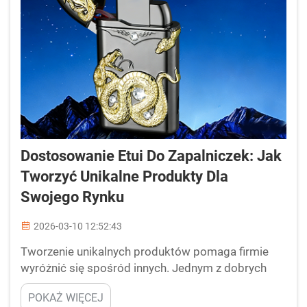
Dostosowanie Etui Do Zapalniczek: Jak
Tworzyć Unikalne Produkty Dla
Swojego Rynku
2026-03-10 12:52:43
Tworzenie unikalnych produktów pomaga firmie
wyróżnić się spośród innych. Jednym z dobrych
sposobów jest dostosowanie obudów zapalniczek.
POKAŻ WIĘCEJ
W Debang Smoking rozumiemy, jak ważne jest