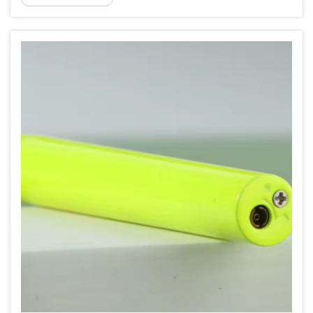
tworzenie artykułów, które rzeczywiście
odpowiadają oczekiwaniom klientów.
Spersonalizowane zapalniczki mogą oddawać
charakter marki...