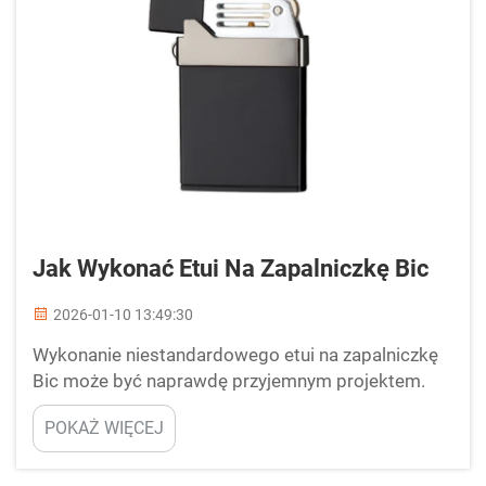
Jak Wykonać Etui Na Zapalniczkę Bic
2026-01-10 13:49:30
Wykonanie niestandardowego etui na zapalniczkę
Bic może być naprawdę przyjemnym projektem.
Takie etui nie tylko chronią Twoją zapalniczkę, ale
POKAŻ WIĘCEJ
także pozwalają pokazać własny styl. Możesz
wybrać kolory i wzory pasujące do Twojej
osobowości. W Debang Smoking rozumiemy, jak