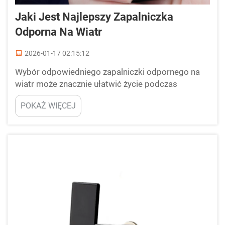
Jaki Jest Najlepszy Zapalniczka
Odporna Na Wiatr
2026-01-17 02:15:12
Wybór odpowiedniego zapalniczki odpornego na
wiatr może znacznie ułatwić życie podczas
wyjazdów, szczególnie jeśli bardzo lubisz
POKAŻ WIĘCEJ
przygodne wędrówki na otwartym powietrzu.
Dobra zapalniczka musi być niezawodna i dobrze
funkcjonować w trudnych warunkach pogodowych.
Debang Smoking produkuje zapalniczki odporne na
wiatr, które pomagają Ci utrzymać...