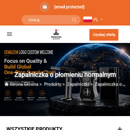
[email protected]
PL
Uzyskaj ofertę
Zapalniczka o płomieniu normalnym
Strona Główna
>
Produkty
>
Zapalniczki
>
Zapalniczka o płomieniu normalnym
WSZYSTKIE PRODUKTY