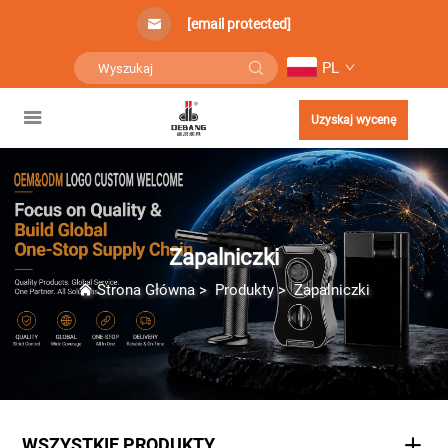
[email protected]
PL
Uzyskaj wycenę
Zapalniczki
Strona Główna
>
Produkty
>
Zapalniczki
WSZYSTKIE PRODUKTY