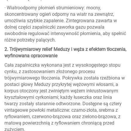
· Wiatroodporny płomień strumieniowy: mocny,
skoncentrowany ogień odporny na wiatr na zewnątrz,
umożliwia szybkie zapalenie. Zintegrowana zawarta w
dolnej części zapalniczki zaworka gazu pozwala
swobodnie regulować intensywność płomienia, aby spełnić
różne potrzeby palących.
2. Trójwymiarowy relief Meduzy i węża z efektem tłoczenia,
wyfinowana opracowanie
Cała zapalniczka wykonana jest z wysokogęstego stopu
cynku, z zastosowaniem złożonego procesu
trójwymiarowego tłoczenia. Pokrywka została rzeźbiona w
postaci głowy Meduzy przykrytej wężowymi włosami, a
korpus otoczony jest zwiniętym wężem inkrustowanym
kryształowymi cyrkoniami; każdy łuseczka oraz linia
twarzy zostały starannie odtworzone. Dostępne są cztery
vintageowe powłoki metaliczne: czarno-złota, srebrna z
ryflowaniem, czerwono-brązowa oraz zielono-brązowa, z
matową powierzchnią z ryflowaniem chroniącą przed
zużyciem.