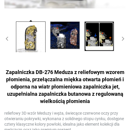
Zapalniczka DB-276 Meduza z reliefowym wzorem
płomienia, przełączalna miękka otwarta płomień i
odporna na wiatr płomieniowa zapalniczka jet,
uzupełnialna zapalniczka butanowa z regulowaną
wielkością płomienia
reliefowy 3D wzór Meduzy i węża, świecące czerwone oczy przy
otwieraniu pokrywki, wykonana z solidnego stopu cynku, dostępne
cztery klasyczne kolory powłoki, idealna jako element kolekcji dla
mężczyzn oraz jako premium prezent.