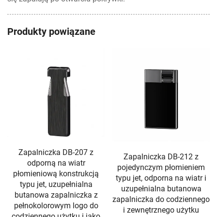
Produkty powiązane
Zapalniczka DB-212 z
Zapalniczka DB-226 do
pojedynczym płomieniem
cygar z trzema płomieniami
typu jet, odporna na wiatr i
typu torch, przezroczystym
uzupełnialna butanowa
widocznym zbiornikiem
zapalniczka do codziennego
gazu, regulowanym
i zewnętrznego użytku
płomieniem oraz haczykiem