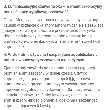
3. Luminiscencyjne czerwone oko – element dekoracyjny
podkreślający wyjątkową osobowość
Głowa Meduzy jest wyposażona w świecący czerwony
czujnik w kształcie oka, który automatycznie się zaświeca
jasnym czerwonym światłem przy otwarciu pokrywki,
dodając efektowny element ozdobny oraz unikalną
wartość kolekcjonerską, wyróżniając się na tle zwykłych
zapalniczek.
4. Wielokrotnie używana i uzupełniana zapalniczka na
butan, z wbudowanym zaworem regulacyjnym
Zjednoczony zawór do napełniania gazem i regulacji
płomienia umieszczony w dolnej części. Odwróć
zapalniczkę do góry nogami i uzupełnij ją pionowo
standardowym gazem butanowym wielokrotnie, aby
zapewnić długotrwałe użytkowanie. Obracaj zaworem w
kierunku znaków „+/−”, aby łatwo zwiększać lub
zmniejszać wielkość płomienia; doskonała szczelność
zapobiegająca wyciekowi gazu.