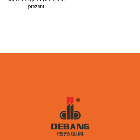
do zawieszania na
breloczku