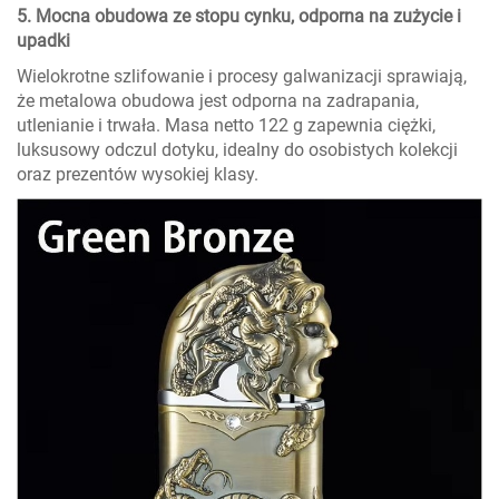
5. Mocna obudowa ze stopu cynku, odporna na zużycie i
upadki
Wielokrotne szlifowanie i procesy galwanizacji sprawiają,
że metalowa obudowa jest odporna na zadrapania,
utlenianie i trwała. Masa netto 122 g zapewnia ciężki,
luksusowy odczul dotyku, idealny do osobistych kolekcji
oraz prezentów wysokiej klasy.