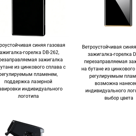
роустойчивая синяя газовая
Ветроустойчивая синяя
ажигалка-горелка DB-262,
зажигалка-горелка D
резаправляемая зажигалка
перезаправляемая за
бутане из цинкового сплава с
на бутане из цинкового
регулируемым пламенем,
регулируемым плам
поддержка лазерной
возможна нанесе
авировки индивидуального
индивидуального лог
логотипа
выбор цвета