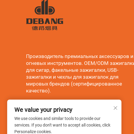
Производитель премиальных аксессуаров и
огневых инструментов. OEM/ODM зажигалк
для сигар, факельные зажигалки, USB-
зажигалки и чехлы для зажигалок для
мировых брендов (сертифицированное
качество).
We value your privacy
We use cookies and similar tools to provide our
services. If you don't want to accept all cookies, click
Personalize cookies.