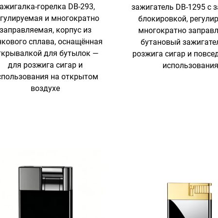
ажигалка-горелка DB-293,
зажигатель DB-1295 с 
гулируемая и многократно
блокировкой, регули
заправляемая, корпус из
многократно заправ
нкового сплава, оснащённая
бутановый зажигате
ткрывалкой для бутылок —
розжига сигар и повсе
для розжига сигар и
использовани
спользования на открытом
воздухе