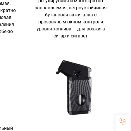
регулируемая и многократно
емая,
заправляемая, ветроустойчивая
ократно
бутановая зажигалка с
новая
прозрачным окном контроля
вления
уровня топлива — для розжига
арбекю
сигар и сигарет
льный