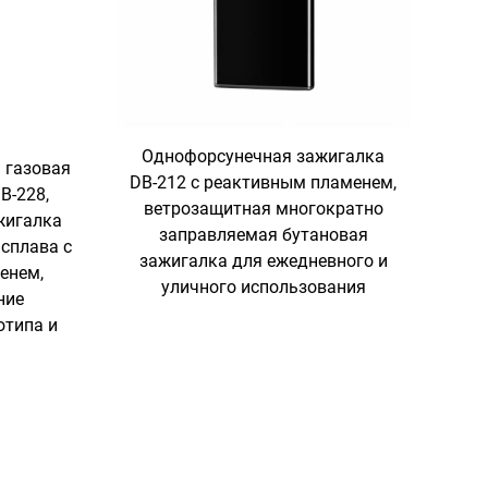
Однофорсунечная зажигалка
 газовая
DB-212 с реактивным пламенем,
B-228,
ветрозащитная многократно
жигалка
заправляемая бутановая
 сплава с
зажигалка для ежедневного и
енем,
уличного использования
ние
отипа и