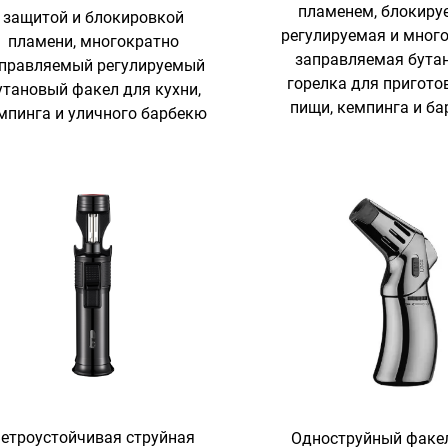
пламенем, блокиру
защитой и блокировкой
регулируемая и мног
пламени, многократно
заправляемая бута
правляемый регулируемый
горелка для пригото
утановый факел для кухни,
пищи, кемпинга и б
мпинга и уличного барбекю
етроустойчивая струйная
Одноструйный факе