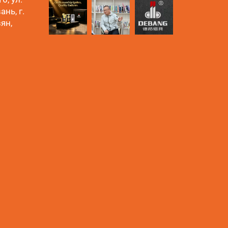
нь, г.
ян,