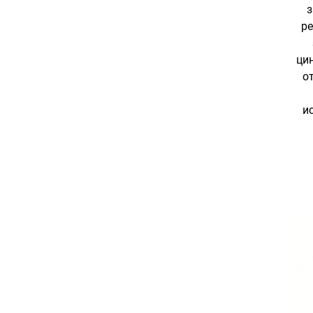
з
ре
ци
о
и