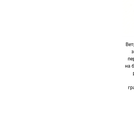
Вет
з
пе
на 
гр