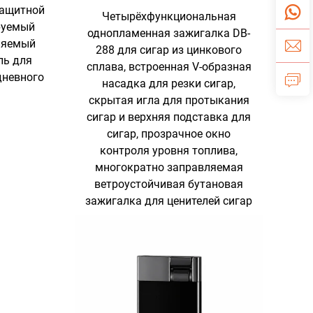
защитной
Четырёхфункциональная
руемый
однопламенная зажигалка DB-
ляемый
288 для сигар из цинкового
ль для
сплава, встроенная V-образная
дневного
насадка для резки сигар,
я
скрытая игла для протыкания
сигар и верхняя подставка для
сигар, прозрачное окно
контроля уровня топлива,
многократно заправляемая
ветроустойчивая бутановая
зажигалка для ценителей сигар