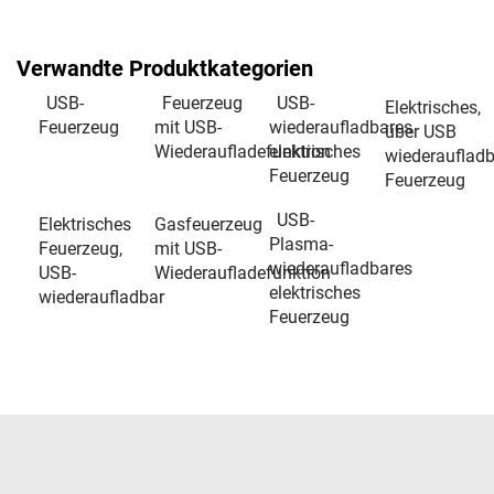
Verwandte Produktkategorien
USB-
Feuerzeug
USB-
Elektrisches,
Feuerzeug
mit USB-
wiederaufladbares
über USB
Wiederaufladefunktion
elektrisches
wiederaufladb
Feuerzeug
Feuerzeug
USB-
Elektrisches
Gasfeuerzeug
Plasma-
Feuerzeug,
mit USB-
wiederaufladbares
USB-
Wiederaufladefunktion
elektrisches
wiederaufladbar
Feuerzeug