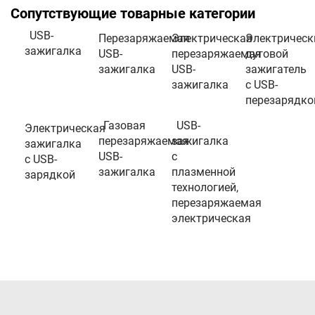
Сопутствующие товарные категории
USB-
Перезаряжаемая
Электрическая
Электрическ
зажигалка
USB-
перезаряжаемая
дуговой
зажигалка
USB-
зажигатель
зажигалка
с USB-
перезарядко
Газовая
USB-
Электрическая
перезаряжаемая
зажигалка
зажигалка
USB-
с
с USB-
зажигалка
плазменной
зарядкой
технологией,
перезаряжаемая
электрическая