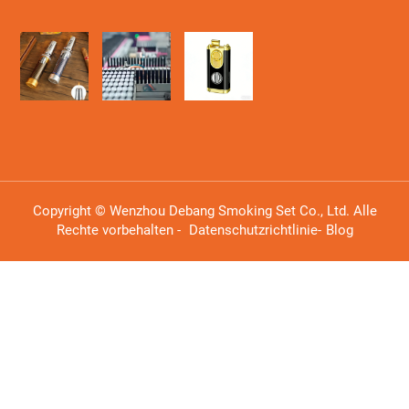
Copyright © Wenzhou Debang Smoking Set Co., Ltd. Alle
Rechte vorbehalten -
Datenschutzrichtlinie
-
Blog