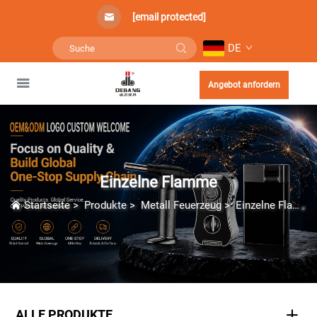
[email protected]
DE
Angebot anfordern
Einzelne Flamme
Startseite
>
Produkte
>
Metall Feuerzeug
>
Einzelne Flamme
ALLE PRODUKTE