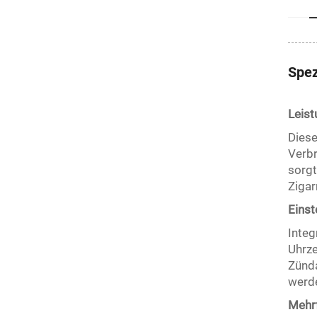
Spez
Leist
Diese
Verbr
sorgt
Zigar
Eins
Integ
Uhrze
Zünda
werd
Mehrf