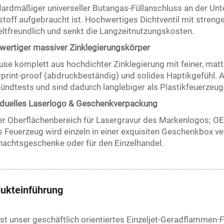
ardmäßiger universeller Butangas-Füllanschluss an der Unte
stoff aufgebraucht ist. Hochwertiges Dichtventil mit streng
tfreundlich und senkt die Langzeitnutzungskosten.
ertiger massiver Zinklegierungskörper
se komplett aus hochdichter Zinklegierung mit feiner, matte
rprint-proof (abdruckbeständig) und solides Haptikgefühl. 
ündtests und sind dadurch langlebiger als Plastikfeuerzeug
iduelles Laserlogo & Geschenkverpackung
er Oberflächenbereich für Lasergravur des Markenlogos; OE
 Feuerzeug wird einzeln in einer exquisiten Geschenkbox ver
achtsgeschenke oder für den Einzelhandel.
ukteinführung
ist unser geschäftlich orientiertes Einzeljet-Geradflamme