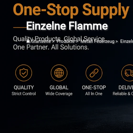
Einzelne Flamme
Startseite
>
Produkte
>
Metall Feuerzeug
>
Einze