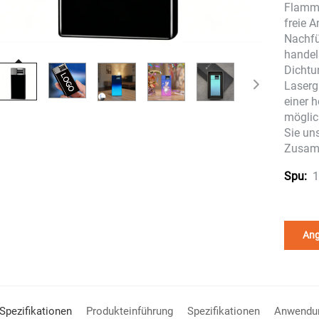
Flamme
freie 
Nachfü
handel
Dichtun
Laserg
einer 
möglic
Sie un
Zusam
1
Spu:
Ang
Produkteinführung
Spezifikationen
Anwendu
Spezifikationen