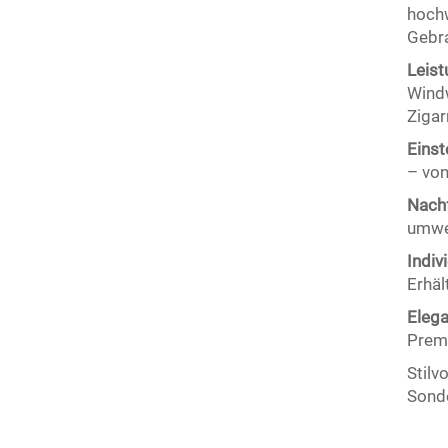
hochw
Gebr
Leist
Windw
Zigar
Eins
– von
Nachf
umwel
Indiv
Erhäl
Eleg
Premi
Stilv
Sonde