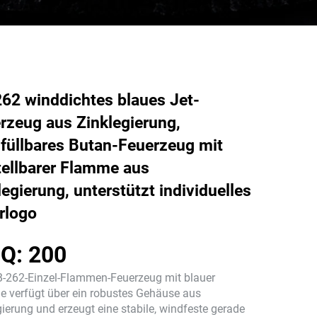
62 winddichtes blaues Jet-
rzeug aus Zinklegierung,
füllbares Butan-Feuerzeug mit
tellbarer Flamme aus
legierung, unterstützt individuelles
rlogo
Q: 200
-262-Einzel-Flammen-Feuerzeug mit blauer
 verfügt über ein robustes Gehäuse aus
gierung und erzeugt eine stabile, windfeste gerade