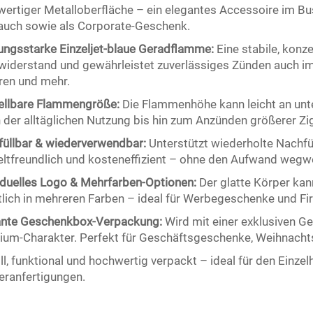
ertiger Metalloberfläche – ein elegantes Accessoire im Busin
auch sowie als Corporate-Geschenk.
ungsstarke Einzeljet-blaue Geradflamme:
Eine stabile, konz
iderstand und gewährleistet zuverlässiges Zünden auch im
ren und mehr.
tellbare Flammengröße:
Die Flammenhöhe kann leicht an un
 der alltäglichen Nutzung bis hin zum Anzünden größerer Zi
üllbar & wiederverwendbar:
Unterstützt wiederholte Nachfü
tfreundlich und kosteneffizient – ohne den Aufwand wegw
iduelles Logo & Mehrfarben-Optionen:
Der glatte Körper ka
tlich in mehreren Farben – ideal für Werbegeschenke und F
ante Geschenkbox-Verpackung:
Wird mit einer exklusiven Ge
um-Charakter. Perfekt für Geschäftsgeschenke, Weihnacht
oll, funktional und hochwertig verpackt – ideal für den Einze
ranfertigungen.