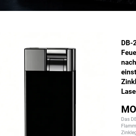
DB-2
Feue
nach
eins
Zink
Lase
MO
Das DB
Flamme
Zinkle