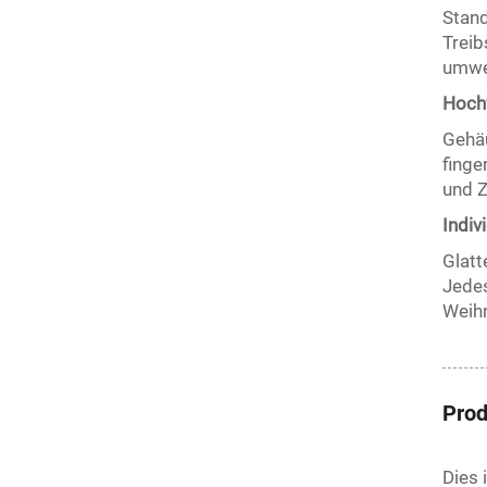
Stand
Treib
umwel
Hochw
Gehäu
finge
und Z
Indiv
Glatt
Jedes
Weihn
Prod
Dies 