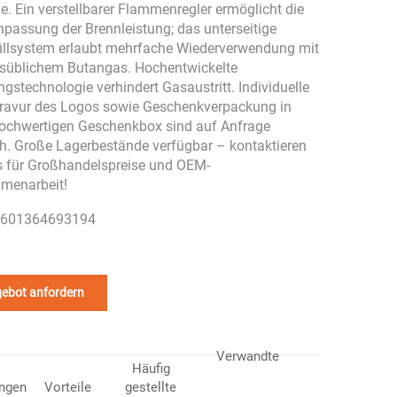
. Ein verstellbarer Flammenregler ermöglicht die
Anpassung der Brennleistung; das unterseitige
llsystem erlaubt mehrfache Wiederverwendung mit
süblichem Butangas. Hochentwickelte
gstechnologie verhindert Gasaustritt. Individuelle
ravur des Logos sowie Geschenkverpackung in
hochwertigen Geschenkbox sind auf Anfrage
h. Große Lagerbestände verfügbar – kontaktieren
s für Großhandelspreise und OEM-
menarbeit!
601364693194
ebot anfordern
Verwandte
Häufig
ngen
Vorteile
gestellte