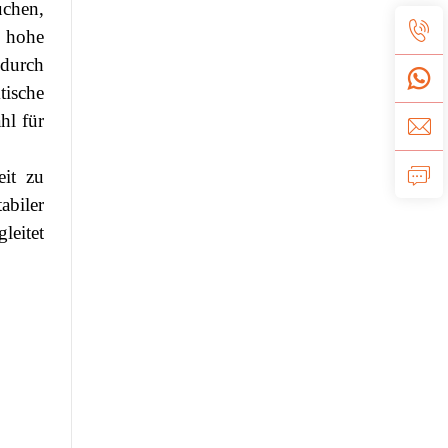
uchen,
 hohe
 durch
tische
hl für
eit zu
abiler
leitet