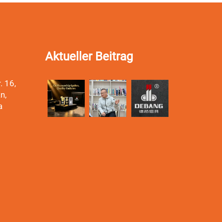
Aktueller Beitrag
. 16,
n,
a