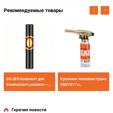
Рекомендуемые товары
DB-285 Комплект для
Кухонная тепловая пушка
безопасного розжига —
DBST-817 с
компактная портативная
полнокомплектной
зажигалка в сочетании с
медной трубкой для
набором высокопрочных
выпечки и домашних
инструментов: резак и
мастерских
Горячие новости
игла