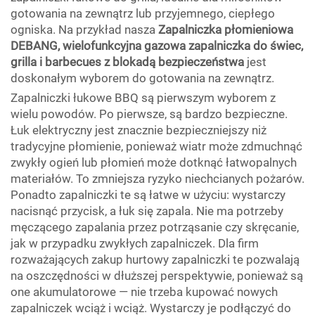
gotowania na zewnątrz lub przyjemnego, ciepłego
ogniska. Na przykład nasza
Zapalniczka płomieniowa
DEBANG, wielofunkcyjna gazowa zapalniczka do świec,
grilla i barbecues z blokadą bezpieczeństwa
jest
doskonałym wyborem do gotowania na zewnątrz.
Zapalniczki łukowe BBQ są pierwszym wyborem z
wielu powodów. Po pierwsze, są bardzo bezpieczne.
Łuk elektryczny jest znacznie bezpieczniejszy niż
tradycyjne płomienie, ponieważ wiatr może zdmuchnąć
zwykły ogień lub płomień może dotknąć łatwopalnych
materiałów. To zmniejsza ryzyko niechcianych pożarów.
Ponadto zapalniczki te są łatwe w użyciu: wystarczy
nacisnąć przycisk, a łuk się zapala. Nie ma potrzeby
męczącego zapalania przez potrząsanie czy skręcanie,
jak w przypadku zwykłych zapalniczek. Dla firm
rozważających zakup hurtowy zapalniczki te pozwalają
na oszczędności w dłuższej perspektywie, ponieważ są
one akumulatorowe — nie trzeba kupować nowych
zapalniczek wciąż i wciąż. Wystarczy je podłączyć do