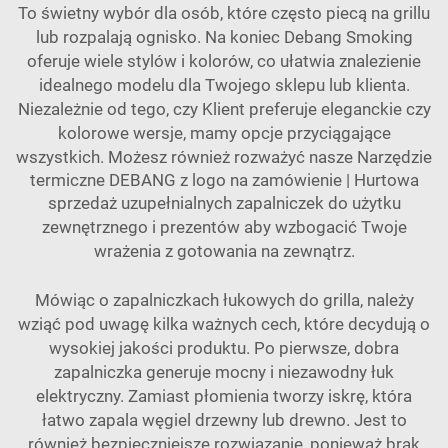
To świetny wybór dla osób, które często piecą na grillu
lub rozpalają ognisko. Na koniec Debang Smoking
oferuje wiele stylów i kolorów, co ułatwia znalezienie
idealnego modelu dla Twojego sklepu lub klienta.
Niezależnie od tego, czy Klient preferuje eleganckie czy
kolorowe wersje, mamy opcje przyciągające
wszystkich. Możesz również rozważyć nasze
Narzędzie
termiczne DEBANG z logo na zamówienie | Hurtowa
sprzedaż uzupełnialnych zapalniczek do użytku
zewnętrznego i prezentów
aby wzbogacić Twoje
wrażenia z gotowania na zewnątrz.
Mówiąc o zapalniczkach łukowych do grilla, należy
wziąć pod uwagę kilka ważnych cech, które decydują o
wysokiej jakości produktu. Po pierwsze, dobra
zapalniczka generuje mocny i niezawodny łuk
elektryczny. Zamiast płomienia tworzy iskrę, która
łatwo zapala węgiel drzewny lub drewno. Jest to
również bezpieczniejsze rozwiązanie, ponieważ brak