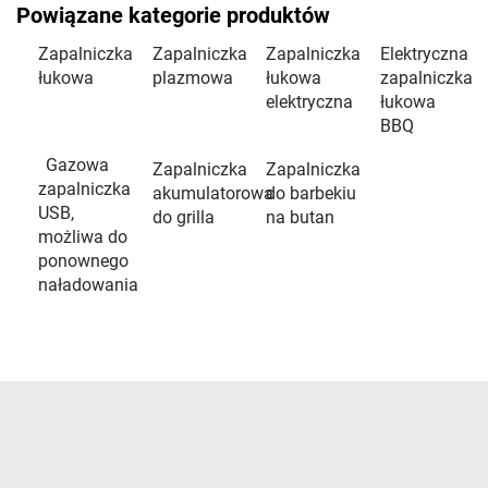
Powiązane kategorie produktów
Zapalniczka
Zapalniczka
Zapalniczka
Elektryczna
łukowa
plazmowa
łukowa
zapalniczka
elektryczna
łukowa
BBQ
Gazowa
Zapalniczka
Zapalniczka
zapalniczka
akumulatorowa
do barbekiu
USB,
do grilla
na butan
możliwa do
ponownego
naładowania