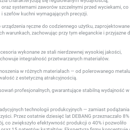
ędzia charakteryzują się regulowanym wydajnością,
oraz systemami zaworów szczelnymi przed wyciekami, co 
 i szefów kuchni wymagających precyzji.
urządzenia ręczne do codziennego użytku, zaprojektowane 
 warunkach, zachowując przy tym eleganckie i przyjazne d
cesoria wykonane ze stali nierdzewnej wysokiej jakości,
 zachowuje integralność przetwarzanych materiałów.
enoszenia w różnych materiałach — od polerowanego metal
ałość z estetyczną atrakcyjnością.
tosowań profesjonalnych, gwarantujące stabilną wydajność w
radycyjnych technologii produkcyjnych — zamiast podążania
zyści. Przez ostatnie dziesięć lat DEBANG przeznaczało 8%
j, co zwiększyło efektywność produkcji o 40% i pozwoliło
oraz 15 patentów kształtów. Ekspertyza firmy koncentruje 