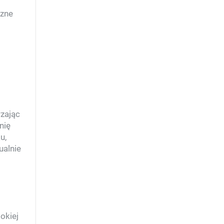
czne
zając
nię
u,
ualnie
okiej