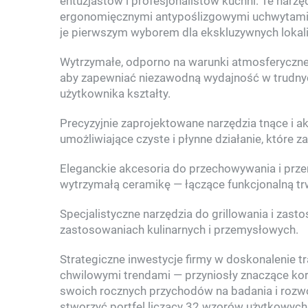
entuzjastów i profesjonalistów kuchni. Te narz
ergonomięcznymi antypoślizgowymi uchwytami 
je pierwszym wyborem dla ekskluzywnych lokali
Wytrzymałe, odporno na warunki atmosferyczne 
aby zapewniać niezawodną wydajność w trudnych
użytkownika kształty.
Precyzyjnie zaprojektowane narzędzia tnące i ak
umożliwiające czyste i płynne działanie, które
Eleganckie akcesoria do przechowywania i prz
wytrzymałą ceramikę — łączące funkcjonalną trw
Specjalistyczne narzędzia do grillowania i zas
zastosowaniach kulinarnych i przemysłowych.
Strategiczne inwestycje firmy w doskonalenie t
chwilowymi trendami — przyniosły znaczące kor
swoich rocznych przychodów na badania i rozwó
stworzyć portfel liczący 32 wzorów użytkowych 