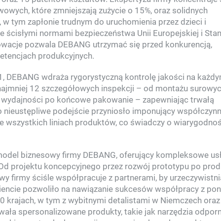
wych, które zmniejszają zużycie o 15%, oraz solidnych
 tym zapłonie trudnym do uruchomienia przez dzieci i
e ścisłymi normami bezpieczeństwa Unii Europejskiej i St
owacje pozwala DEBANG utrzymać się przed konkurencją,
etencjach produkcyjnych.
01, DEBANG wdraża rygorystyczną kontrolę jakości na każd
 najmniej 12 szczegółowych inspekcji – od montażu surowy
e wydajności po końcowe pakowanie – zapewniając trwałą
nieustępliwe podejście przyniosło imponujący współczynn
we wszystkich liniach produktów, co świadczy o wiarygodnoś
y model biznesowy firmy DEBANG, oferujący kompleksowe us
d projektu koncepcyjnego przez rozwój prototypu po prod
 firmy ściśle współpracuje z partnerami, by urzeczywistn
liencie pozwoliło na nawiązanie sukcesów współpracy z po
 krajach, w tym z wybitnymi detalistami w Niemczech oraz
ała spersonalizowane produkty, takie jak narzędzia odpor