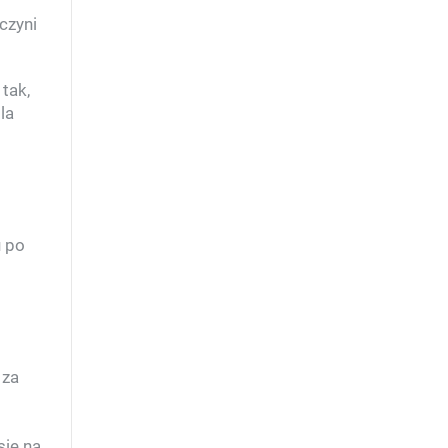
czyni
tak,
la
u po
 za
się na