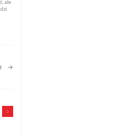
, ale
dzi
j