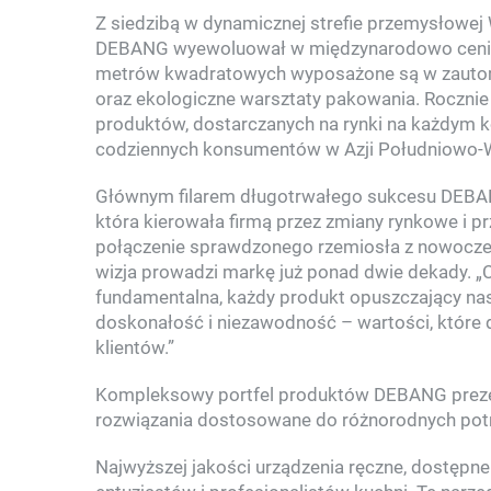
Z siedzibą w dynamicznej strefie przemysłowe
DEBANG wyewoluował w międzynarodowo ceniony
metrów kwadratowych wyposażone są w zautoma
oraz ekologiczne warsztaty pakowania. Rocznie
produktów, dostarczanych na rynki na każdym k
codziennych konsumentów w Azji Południowo-
Głównym filarem długotrwałego sukcesu DEBANG
która kierowała firmą przez zmiany rynkowe i p
połączenie sprawdzonego rzemiosła z nowoczesną
wizja prowadzi markę już ponad dwie dekady. 
fundamentalna, każdy produkt opuszczający nas
doskonałość i niezawodność – wartości, które 
klientów.”
Kompleksowy portfel produktów DEBANG prezen
rozwiązania dostosowane do różnorodnych potr
Najwyższej jakości urządzenia ręczne, dostępne