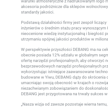
warunki atmosferyczne z nadrukowanym logo m
akcesoria podróżnicze dla sklepów wolnocłowyc
standardy jakości.
Podstawą działalności firmy jest zespół licząc
inżynierów o średnim stażu pracy wynoszącym 8
nieocenione wiedzę instytucjonalną i biegłoś
utrzymaniu spójnej jakości produktów w milio
W perspektywie przyszłości DEBANG ma na cel
obecnie posiada 12% udziału w globalnym segm
ofertę narzędzi profesjonalnych, aby otworzyć 
bezprzewodowych narzędzi profesjonalnych pr
wykorzystując istniejące zaawansowane technol
budowane w Yiwu, DEBANG dąży do skrócenia c
umacniając swoją obecność w krajach o rozwijają
niezachwianym zobowiązaniem do doskonałości 
DEBANG jest przygotowana na trwały sukces w
„Nasza wizja od zawsze pozostaje wierna temu, 