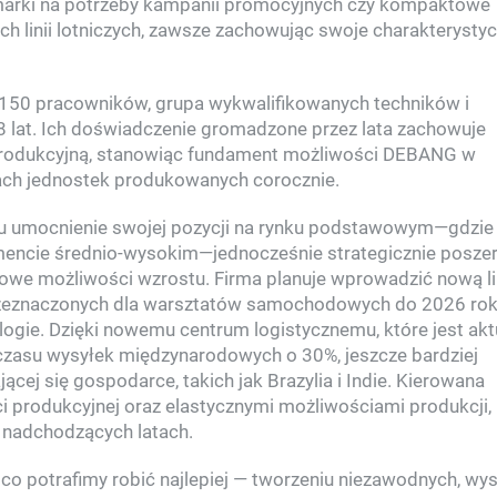
arki na potrzeby kampanii promocyjnych czy kompaktowe
h linii lotniczych, zawsze zachowując swoje charakterysty
y 150 pracowników, grupa wykwalifikowanych techników i
 lat. Ich doświadczenie gromadzone przez lata zachowuje
ć produkcyjną, stanowiąc fundament możliwości DEBANG w
nach jednostek produkowanych corocznie.
u umocnienie swojej pozycji na rynku podstawowym—gdzie
encie średnio-wysokim—jednocześnie strategicznie poszer
nowe możliwości wzrostu. Firma planuje wprowadzić nową li
zeznaczonych dla warsztatów samochodowych do 2026 rok
ogie. Dzięki nowemu centrum logistycznemu, które jest akt
zasu wysyłek międzynarodowych o 30%, jeszcze bardziej
cej się gospodarce, takich jak Brazylia i Indie. Kierowana
produkcyjnej oraz elastycznymi możliwościami produkcji,
 nadchodzących latach.
co potrafimy robić najlepiej — tworzeniu niezawodnych, wys