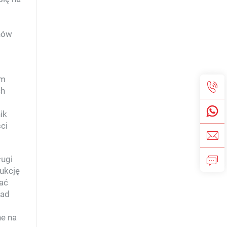
anów
ym
ch
ik
ci
ługi
ukcję
iać
nad
ne na