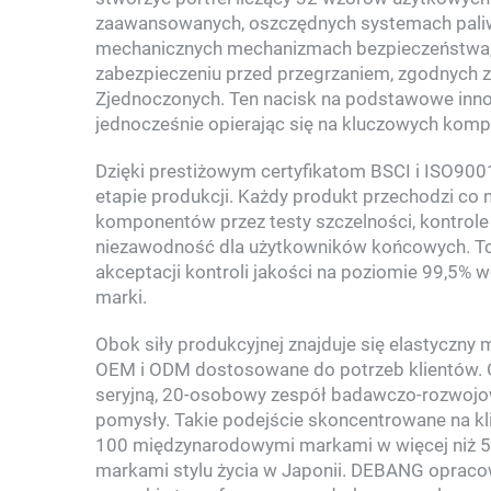
zaawansowanych, oszczędnych systemach paliwo
mechanicznych mechanizmach bezpieczeństwa, w
zabezpieczeniu przed przegrzaniem, zgodnych z
Zjednoczonych. Ten nacisk na podstawowe inn
jednocześnie opierając się na kluczowych komp
Dzięki prestiżowym certyfikatom BSCI i ISO90
etapie produkcji. Każdy produkt przechodzi co
komponentów przez testy szczelności, kontrol
niezawodność dla użytkowników końcowych. To 
akceptacji kontroli jakości na poziomie 99,5% 
marki.
Obok siły produkcyjnej znajduje się elastyczn
OEM i ODM dostosowane do potrzeb klientów. O
seryjną, 20-osobowy zespół badawczo-rozwojowy
pomysły. Takie podejście skoncentrowane na k
100 międzynarodowymi markami w więcej niż 50
markami stylu życia w Japonii. DEBANG opracow