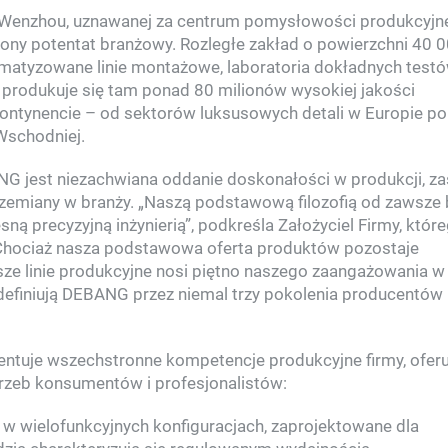
j Wenzhou, uznawanej za centrum pomysłowości produkcyjne
 potentat branżowy. Rozległe zakład o powierzchni 40 
tyzowane linie montażowe, laboratoria dokładnych test
 produkuje się tam ponad 80 milionów wysokiej jakości
ontynencie – od sektorów luksusowych detali w Europie po
Wschodniej.
 jest niezachwiana oddanie doskonałości w produkcji, za
rzemiany w branży. „Naszą podstawową filozofią od zawsze 
 precyzyjną inżynierią”, podkreśla Założyciel Firmy, któr
„Chociaż nasza podstawowa oferta produktów pozostaje
ze linie produkcyjne nosi piętno naszego zaangażowania w
definiują DEBANG przez niemal trzy pokolenia producentów 
tuje wszechstronne kompetencje produkcyjne firmy, oferu
zeb konsumentów i profesjonalistów:
 w wielofunkcyjnych konfiguracjach, zaprojektowane dla