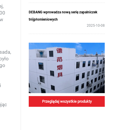
j,
000
DEBANG wprowadza nową serię zapalniczek
ów
trójpłomieniowych
2025-10-08
sada,
było
ego
i
Przeglądaj wszystkie produkty
jąc