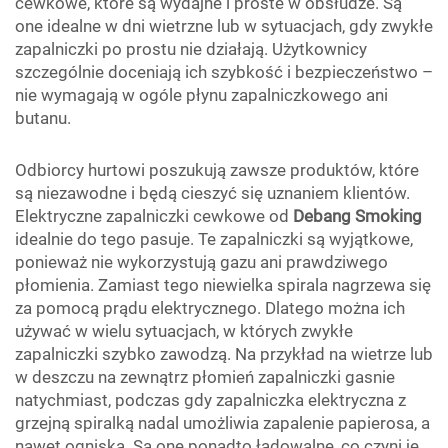
cewkowe, które są wydajne i proste w obsłudze. Są
one idealne w dni wietrzne lub w sytuacjach, gdy zwykłe
zapalniczki po prostu nie działają. Użytkownicy
szczególnie doceniają ich szybkość i bezpieczeństwo –
nie wymagają w ogóle płynu zapalniczkowego ani
butanu.
Odbiorcy hurtowi poszukują zawsze produktów, które
są niezawodne i będą cieszyć się uznaniem klientów.
Elektryczne zapalniczki cewkowe od
Debang Smoking
idealnie do tego pasuje. Te zapalniczki są wyjątkowe,
ponieważ nie wykorzystują gazu ani prawdziwego
płomienia. Zamiast tego niewielka spirala nagrzewa się
za pomocą prądu elektrycznego. Dlatego można ich
używać w wielu sytuacjach, w których zwykłe
zapalniczki szybko zawodzą. Na przykład na wietrze lub
w deszczu na zewnątrz płomień zapalniczki gasnie
natychmiast, podczas gdy zapalniczka elektryczna z
grzejną spiralką nadal umożliwia zapalenie papierosa, a
nawet ogniska. Są one ponadto ładowalne, co czyni je