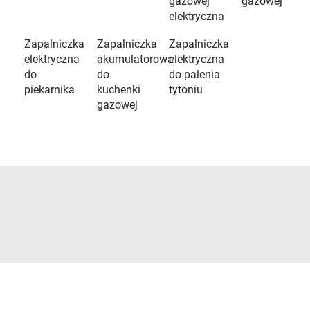
gazowej
gazowej
elektryczna
Zapalniczka
Zapalniczka
Zapalniczka
elektryczna
akumulatorowa
elektryczna
do
do
do palenia
piekarnika
kuchenki
tytoniu
gazowej