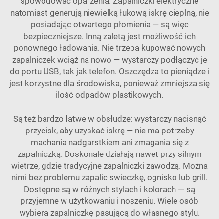
spowodować oparzenia. Zapalniczki elektryczne
natomiast generują niewielką łukową iskrę cieplną, nie
posiadając otwartego płomienia — są więc
bezpieczniejsze. Inną zaletą jest możliwość ich
ponownego ładowania. Nie trzeba kupować nowych
zapalniczek wciąż na nowo — wystarczy podłączyć je
do portu USB, tak jak telefon. Oszczędza to pieniądze i
jest korzystne dla środowiska, ponieważ zmniejsza się
ilość odpadów plastikowych.
Są też bardzo łatwe w obsłudze: wystarczy nacisnąć
przycisk, aby uzyskać iskrę — nie ma potrzeby
machania nadgarstkiem ani zmagania się z
zapalniczką. Doskonale działają nawet przy silnym
wietrze, gdzie tradycyjne zapalniczki zawodzą. Można
nimi bez problemu zapalić świeczkę, ognisko lub grill.
Dostępne są w różnych stylach i kolorach — są
przyjemne w użytkowaniu i noszeniu. Wiele osób
wybiera zapalniczkę pasującą do własnego stylu.