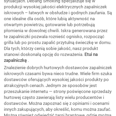
sytuacjach. Debang Smoking specjalizuje się w
produkcji wysokiej jakości elektrycznych zapalniczek
iskrowych – łatwych w obsłudze i godnych zaufania. Są
one idealne dla osób, które lubią aktywność na
otwartym powietrzu, gotowanie lub potrzebują
płomienia w dowolnej chwili. Iskra generowana przez
te zapalniczki pozwala roznieść ognisko, rozpocząć
grilla lub po prostu zapalić przytulną świeczkę w domu.
Dla tych, którzy cenią sobie jakość, nasz produkt
stanowi doskonałą opcję do rozważenia.
Etui na
zapalniczkę
.
Znalezienie dobrych hurtowych dostawców zapalniczek
iskrowych czasami bywa nieco trudne. Wiele firm szuka
dostawców oferujących wysokiej jakości produkty po
atrakcyjnych cenach. Jednym ze sposobów jest
przeszukanie internetu — strony poświęcone sprzedaży
hurtowej często zawierają listy wielu producentów i
dostawców. Można zapoznać się z opiniami i ocenami
innych zakupujących, aby określić, komu można zaufać.
Można również odwiedzić targi branżowe, gdzie można