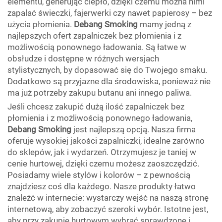
elementu, generując ciepło, dzięki czemu można nimi
zapalać świeczki, fajerwerki czy nawet papierosy – bez
użycia płomienia.
Debang Smoking
mamy jedną z
najlepszych ofert zapalniczek bez płomienia i z
możliwością ponownego ładowania. Są łatwe w
obsłudze i dostępne w różnych wersjach
stylistycznych, by dopasować się do Twojego smaku.
Dodatkowo są przyjazne dla środowiska, ponieważ nie
ma już potrzeby zakupu butanu ani innego paliwa.
Jeśli chcesz zakupić dużą ilość zapalniczek bez
płomienia i z możliwością ponownego ładowania,
Debang Smoking
jest najlepszą opcją. Nasza firma
oferuje wysokiej jakości zapalniczki, idealne zarówno
do sklepów, jak i wydarzeń. Otrzymujesz je taniej w
cenie hurtowej, dzięki czemu możesz zaoszczędzić.
Posiadamy wiele stylów i kolorów – z pewnością
znajdziesz coś dla każdego. Nasze produkty łatwo
znaleźć w internecie: wystarczy wejść na naszą stronę
internetową, aby zobaczyć szeroki wybór. Istotne jest,
aby przy zakupie hurtowym wybrać sprawdzone i