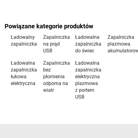
Powiązane kategorie produktów
Ładowalny
Zapalniczka
Ładowalna
Zapalniczka
zapalniczka
na prąd
zapalniczka
plazmowa
USB
do świec
akumulatoro
Ładowalna
Zapalniczka
Ładowalna
zapalniczka
bez
zapalniczka
łukowa
płomienia
elektryczna
elektryczna
odporna na
plazmowa
wiatr
z portem
USB