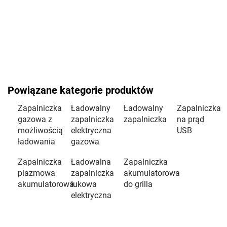
Powiązane kategorie produktów
Zapalniczka
Ładowalny
Ładowalny
Zapalniczka
gazowa z
zapalniczka
zapalniczka
na prąd
możliwością
elektryczna
USB
ładowania
gazowa
Zapalniczka
Ładowalna
Zapalniczka
plazmowa
zapalniczka
akumulatorowa
akumulatorowa
łukowa
do grilla
elektryczna