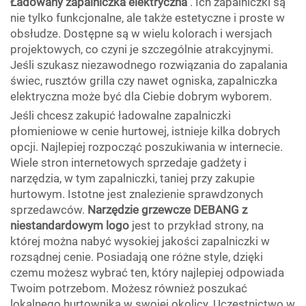
Ładowany zapalniczka elektryczna
. Ich zapalniczki są
nie tylko funkcjonalne, ale także estetyczne i proste w
obsłudze. Dostępne są w wielu kolorach i wersjach
projektowych, co czyni je szczególnie atrakcyjnymi.
Jeśli szukasz niezawodnego rozwiązania do zapalania
świec, rusztów grilla czy nawet ogniska, zapalniczka
elektryczna może być dla Ciebie dobrym wyborem.
Jeśli chcesz zakupić ładowalne zapalniczki
płomieniowe w cenie hurtowej, istnieje kilka dobrych
opcji. Najlepiej rozpocząć poszukiwania w internecie.
Wiele stron internetowych sprzedaje gadżety i
narzędzia, w tym zapalniczki, taniej przy zakupie
hurtowym. Istotne jest znalezienie sprawdzonych
sprzedawców.
Narzędzie grzewcze DEBANG z
niestandardowym logo
jest to przykład strony, na
której można nabyć wysokiej jakości zapalniczki w
rozsądnej cenie. Posiadają one różne style, dzięki
czemu możesz wybrać ten, który najlepiej odpowiada
Twoim potrzebom. Możesz również poszukać
lokalnego hurtownika w swojej okolicy. Uczestnictwo w