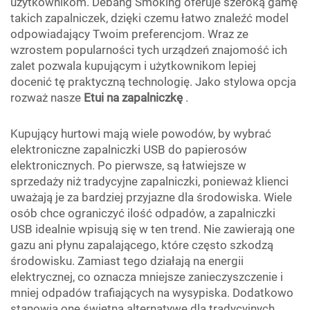
użytkownikom. Debang Smoking oferuje szeroką gamę
takich zapalniczek, dzięki czemu łatwo znaleźć model
odpowiadający Twoim preferencjom. Wraz ze
wzrostem popularności tych urządzeń znajomość ich
zalet pozwala kupującym i użytkownikom lepiej
docenić tę praktyczną technologię. Jako stylowa opcja
rozważ nasze
Etui na zapalniczkę
.
Kupujący hurtowi mają wiele powodów, by wybrać
elektroniczne zapalniczki USB do papierosów
elektronicznych. Po pierwsze, są łatwiejsze w
sprzedaży niż tradycyjne zapalniczki, ponieważ klienci
uważają je za bardziej przyjazne dla środowiska. Wiele
osób chce ograniczyć ilość odpadów, a zapalniczki
USB idealnie wpisują się w ten trend. Nie zawierają one
gazu ani płynu zapalającego, które często szkodzą
środowisku. Zamiast tego działają na energii
elektrycznej, co oznacza mniejsze zanieczyszczenie i
mniej odpadów trafiających na wysypiska. Dodatkowo
stanowią one świetną alternatywę dla tradycyjnych