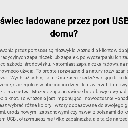
o świec ładowane przez port US
domu?
dowania przez port USB są niezwykle ważne dla klientów dba
radycyjnych zapalniczek lub zapałek, po wyczerpaniu ich z
co szkodzi środowisku. Natomiast zapalniczka ładowalna 
nownego użycia! To proste i przyjazne dla natury rozwiąza
ek. Wyobraź sobie, ile można zaoszczędzić w ciągu kilku lat
enie, szczególnie w obecności dzieci lub zwierząt domowy
ezpieczeństwa. Możesz zapalać świece bez obawy o wypade
pala knot. To wrażenie jest imponujące i nowoczesne! Ponad
z wybrać różne kolory i wzory dopasowane do swojego gus
łymi, urodzinowymi, zapachowymi czy nawet z polanami do 
rtem USB
, otrzymujesz nie tylko zapalniczkę, ale także narzę