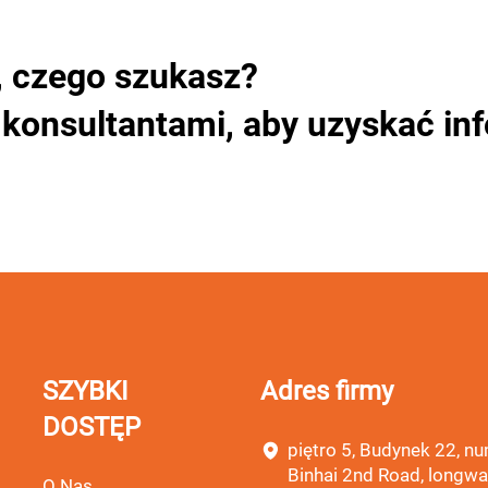
, czego szukasz?
 konsultantami, aby uzyskać in
SZYBKI
Adres firmy
DOSTĘP
piętro 5, Budynek 22, nu
Binhai 2nd Road, longwa
O Nas