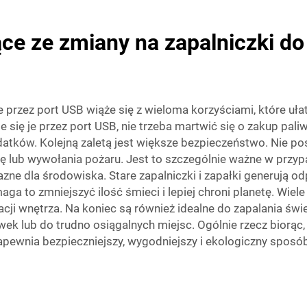
ące ze zmiany na zapalniczki d
e przez port USB wiąże się z wieloma korzyściami, które uła
 się je przez port USB, nie trzeba martwić się o zakup pal
ków. Kolejną zaletą jest większe bezpieczeństwo. Nie pos
się lub wywołania pożaru. Jest to szczególnie ważne w przy
azne dla środowiska. Stare zapalniczki i zapałki generują 
a to zmniejszyć ilość śmieci i lepiej chroni planetę. Wiele
acji wnętrza. Na koniec są również idealne do zapalania św
k lub do trudno osiągalnych miejsc. Ogólnie rzecz biorąc, 
pewnia bezpieczniejszy, wygodniejszy i ekologiczny sposób