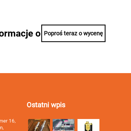
formacje o
Poproś teraz o wycenę
Ostatni wpis
mer 16,
n,