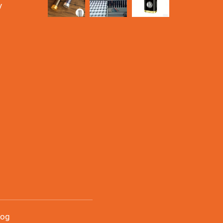
y
log