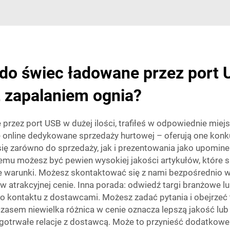
 do świec ładowane przez port 
 zapalaniem ognia?
e przez port USB w dużej ilości, trafiłeś w odpowiednie miej
 online dedykowane sprzedaży hurtowej – oferują one konk
je się zarówno do sprzedaży, jak i prezentowania jako upomi
emu możesz być pewien wysokiej jakości artykułów, które s
 warunki. Możesz skontaktować się z nami bezpośrednio w 
trakcyjnej cenie. Inna porada: odwiedź targi branżowe lu
 kontaktu z dostawcami. Możesz zadać pytania i obejrzeć to
sem niewielka różnica w cenie oznacza lepszą jakość lub 
ugotrwałe relacje z dostawcą. Może to przynieść dodatkowe 