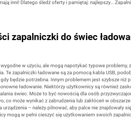
ją inni! Dlatego śledź oferty i pamiętaj: najlepszy...
Zapaln
ści zapalniczki do świec ładow
 wygodne w użyciu, ale mogą napotykać typowe problemy, z 
 Te zapalniczki ładowane są za pomocą kabla USB, podobnie 
 gdy będzie potrzebna. Innym problemem jest szybsze niż p
ponowne ładowanie. Niektórzy użytkownicy są również zask
apalania świec. Może to być nowością dla osób przyzwyczaj
owo, co może wynikać z zabrudzenia lub zakłóceń w obszarz
urządzenia – należy pilnować, aby palce nie znajdowały się
nicy mogą w pełni cieszyć się użytkowaniem swoich zapalni