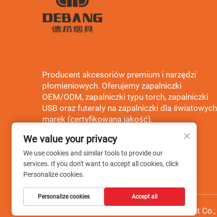
Producent akcesoriów premium i narzędzi
płomieniowych. Oferujemy zapalniczki
OEM/ODM, zapalniczki typu torch, zapalniczki
USB oraz futerały na zapalniczki dla światowych
marek (certyfikowana jakość).
We value your privacy
We use cookies and similar tools to provide our
services. If you don't want to accept all cookies, click
Personalize cookies.
Personalize cookies
Accept all
Copyright © Wenzhou Debang Smoking Set Co., 