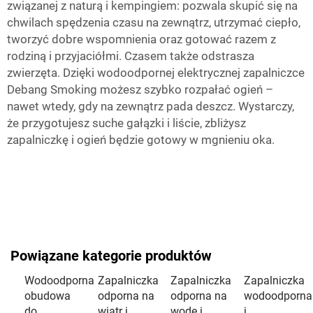
związanej z naturą i kempingiem: pozwala skupić się na
chwilach spędzenia czasu na zewnątrz, utrzymać ciepło,
tworzyć dobre wspomnienia oraz gotować razem z
rodziną i przyjaciółmi. Czasem także odstrasza
zwierzęta. Dzięki wodoodpornej elektrycznej zapalniczce
Debang Smoking możesz szybko rozpałać ogień –
nawet wtedy, gdy na zewnątrz pada deszcz. Wystarczy,
że przygotujesz suche gałązki i liście, zbliżysz
zapalniczkę i ogień będzie gotowy w mgnieniu oka.
Powiązane kategorie produktów
Wodoodporna
Zapalniczka
Zapalniczka
Zapalniczka
obudowa
odporna na
odporna na
wodoodporna
do
wiatr i
wodę i
i