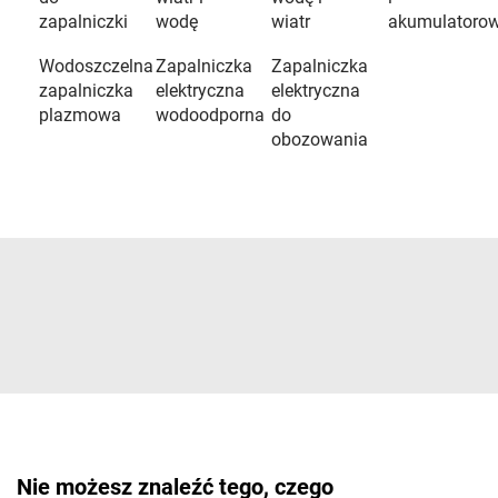
zapalniczki
wodę
wiatr
akumulatoro
Wodoszczelna
Zapalniczka
Zapalniczka
zapalniczka
elektryczna
elektryczna
plazmowa
wodoodporna
do
obozowania
Nie możesz znaleźć tego, czego