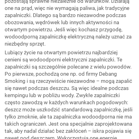
pozostają sprawne niezależnie od warunków. Działają
one na prąd, więc nie wymagają paliwa, jak tradycyjne
zapalniczki. Dlatego są bardzo niezawodne podczas
obozowania, wędrówek lub innych aktywności na
otwartym powietrzu. Jeśli więc kochasz przygodę,
wodoodporną zapalniczkę elektryczną należy uznać za
niezbędny sprzęt.
Lubiący życie na otwartym powietrzu najbardziej
cenieni są wodoodporni elektryczni zapalniczki. Te
zapalniczki są szczególnie polecane z wielu powodów.
Po pierwsze, pochodzą one np. od firmy Debang
Smoking i są rzeczywiście niezawodne – mogą zapalić
się nawet podczas deszczu. Są więc idealne podczas
kempingu lub w pobliżu wody. Zwykłe zapalniczki
często zawodzą w każdych warunkach pogodowych:
deszcz może uszkodzić standardową zapalniczkę, jeśli
tylko zmoknie, ale ta zapalniczka wodoodporna nie ma
takich ograniczeń. Jest ona specjalnie zaprojektowana
tak, aby nadal działać bez zakłóceń – iskra pojawia się
nawet pod deszczem. Wykorzystują one energię