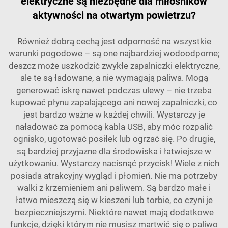
elektryczne są niezbędne dla miłośników
aktywności na otwartym powietrzu?
Również dobrą cechą jest odporność na wszystkie
warunki pogodowe – są one najbardziej wodoodporne;
deszcz może uszkodzić zwykłe zapalniczki elektryczne,
ale te są ładowane, a nie wymagają paliwa. Mogą
generować iskrę nawet podczas ulewy – nie trzeba
kupować płynu zapalającego ani nowej zapalniczki, co
jest bardzo ważne w każdej chwili. Wystarczy je
naładować za pomocą kabla USB, aby móc rozpalić
ognisko, ugotować posiłek lub ogrzać się. Po drugie,
są bardziej przyjazne dla środowiska i łatwiejsze w
użytkowaniu. Wystarczy nacisnąć przycisk! Wiele z nich
posiada atrakcyjny wygląd i płomień. Nie ma potrzeby
walki z krzemieniem ani paliwem. Są bardzo małe i
łatwo mieszczą się w kieszeni lub torbie, co czyni je
bezpieczniejszymi. Niektóre nawet mają dodatkowe
funkcje, dzięki którym nie musisz martwić się o paliwo