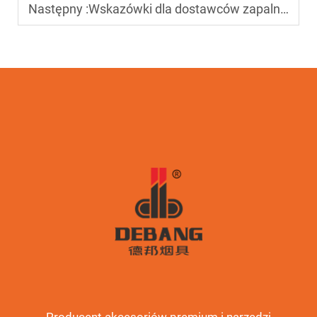
Następny :
Wskazówki dla dostawców zapalniczek: jak negocjować zamówienia hurtowe w celu maksymalizacji zysku