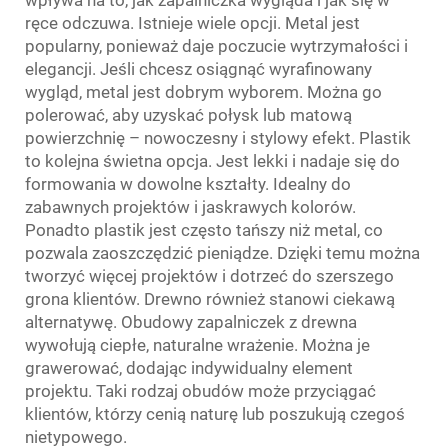
wpływa na to, jak zapalniczka wygląda i jak się w
ręce odczuwa. Istnieje wiele opcji. Metal jest
popularny, ponieważ daje poczucie wytrzymałości i
elegancji. Jeśli chcesz osiągnąć wyrafinowany
wygląd, metal jest dobrym wyborem. Można go
polerować, aby uzyskać połysk lub matową
powierzchnię – nowoczesny i stylowy efekt. Plastik
to kolejna świetna opcja. Jest lekki i nadaje się do
formowania w dowolne kształty. Idealny do
zabawnych projektów i jaskrawych kolorów.
Ponadto plastik jest często tańszy niż metal, co
pozwala zaoszczędzić pieniądze. Dzięki temu można
tworzyć więcej projektów i dotrzeć do szerszego
grona klientów. Drewno również stanowi ciekawą
alternatywę. Obudowy zapalniczek z drewna
wywołują ciepłe, naturalne wrażenie. Można je
grawerować, dodając indywidualny element
projektu. Taki rodzaj obudów może przyciągać
klientów, którzy cenią naturę lub poszukują czegoś
nietypowego.