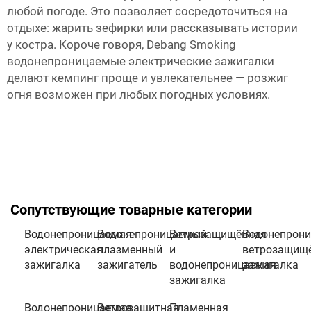
любой погоде. Это позволяет сосредоточиться на
отдыхе: жарить зефирки или рассказывать истории
у костра. Короче говоря,
Debang Smoking
водонепроницаемые электрические зажигалки
делают кемпинг проще и увлекательнее — розжиг
огня возможен при любых погодных условиях.
Сопутствующие товарные категории
Водонепроницаемая
Водонепроницаемый
Ветрозащищённая
Водонепрон
электрическая
плазменный
и
ветрозащищ
зажигалка
зажигатель
водонепроницаемая
зажигалка
зажигалка
Водонепроницаемая
Ветрозащитная
Пламенная