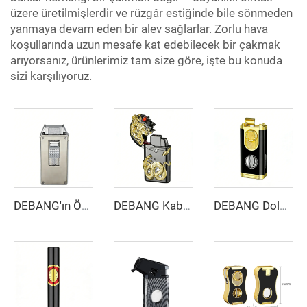
üzere üretilmişlerdir ve rüzgâr estiğinde bile sönmeden
yanmaya devam eden bir alev sağlarlar. Zorlu hava
koşullarında uzun mesafe kat edebilecek bir çakmak
arıyorsanız, ürünlerimiz tam size göre, işte bu konuda
sizi karşılıyoruz.
DEBANG'ın Özel Logo Çift Brülörlü Çakmağı
DEBANG Kabartma Medusa Çakmak Metal Çift Ateşli Rüzgar Korumalı Açılabilir Alev Dönüştürülebilir
DEBANG Doldurulabilir Üçlü Alev Meşale Çakmak | Özel Logo Hediye Seti