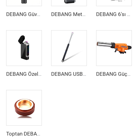
DEBANG Güvenli Ateşleme El Seti - Hafif Taşınabilir Çakmak, Yüksek Dayanıklılıkta Kesici ve İğne Seti
DEBANG Metal Mutfak Isıtma Aleti
DEBANG 6'sı 1 Arada Çok Fonksiyonlu Mutfak Aleti
DEBANG Özel Çift Yaylı Ark Çakmak
DEBANG USB Şarjlı Elektrikli Çakmak
DEBANG Güçlü Dış Mekan Isıtma Torcu Düşük Fiyatlı Kamp ve Mutfak Isıtma Aracı
Toptan DEBANG Dekoratif Masa Tepsisi Premium Ev Organizatörü