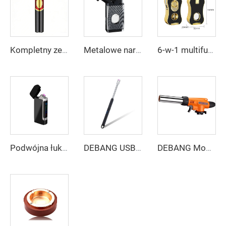
Kompletny zestaw ręczny z bezpiecznym zapłonem DEBANG – lekka przenośna zapalniczka, wytrzymały zestaw nożyka i igły
Metalowe narzędzie termiczne kuchenne DEBANG
6-w-1 multifunkcyjne narzędzie kuchenne DEBANG
Podwójna łukowa zapalniczka DEBANG z możliwością personalizacji
DEBANG USB Ładowany zapalniczka elektryczna
DEBANG Mocny torcik grzewczy na otwartej przestrzeni, tanie narzędzie grzewcze do obozowania i kuchni