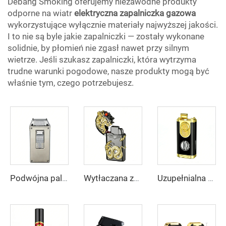
Debang Smoking oferujemy niezawodne produkty
odporne na wiatr
elektryczna zapalniczka gazowa
wykorzystujące wyłącznie materiały najwyższej jakości.
I to nie są byle jakie zapalniczki — zostały wykonane
solidnie, by płomień nie zgasł nawet przy silnym
wietrze. Jeśli szukasz zapalniczki, która wytrzyma
trudne warunki pogodowe, nasze produkty mogą być
właśnie tym, czego potrzebujesz.
Podwójna palnikowa zapalniczka z logo na zamówienie firmy DEBANG
Wytłaczana zapalniczka Meduza DEBANG, metalowa, podwójny płomień, odporna na wiatr, otwarty płomień, konwertowalna
Uzupełnialna trójpłomieniowa zapalniczka płomieniowa EBANG | Zestaw prezentowy z logo na zamówienie