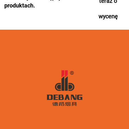
teraz o
produktach.
wycenę