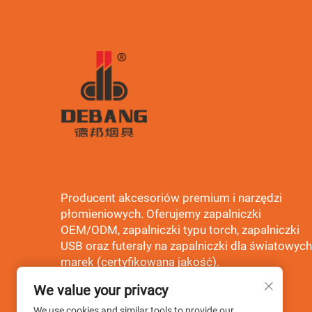
Producent akcesoriów premium i narzędzi
płomieniowych. Oferujemy zapalniczki
OEM/ODM, zapalniczki typu torch, zapalniczki
USB oraz futerały na zapalniczki dla światowych
marek (certyfikowana jakość).
We value your privacy
We use cookies and similar tools to provide our