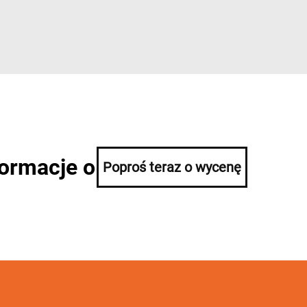
formacje o
Poproś teraz o wycenę