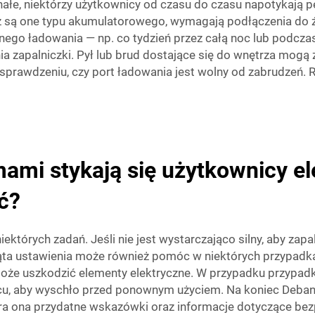
nałe, niektórzy użytkownicy od czasu do czasu napotykają 
 są one typu akumulatorowego, wymagają podłączenia do źr
rnego ładowania — np. co tydzień przez całą noc lub podcz
a zapalniczki. Pył lub brud dostające się do wnętrza mogą z
sprawdzeniu, czy port ładowania jest wolny od zabrudzeń. R
ami stykają się użytkownicy e
ać?
ektórych zadań. Jeśli nie jest wystarczająco silny, aby zapa
ąta ustawienia może również pomóc w niektórych przypadkach
oże uszkodzić elementy elektryczne. W przypadku przypad
scu, aby wyschło przed ponownym użyciem. Na koniec Debang
ra ona przydatne wskazówki oraz informacje dotyczące bez