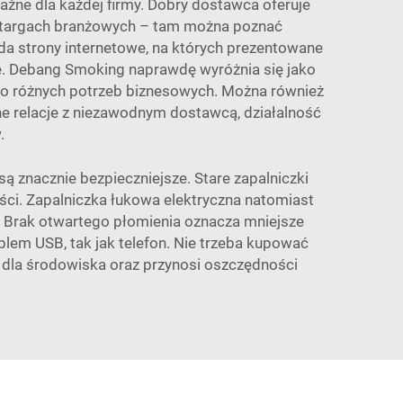
żne dla każdej firmy. Dobry dostawca oferuje
 w targach branżowych – tam można poznać
ada strony internetowe, na których prezentowane
ie. Debang Smoking naprawdę wyróżnia się jako
 do różnych potrzeb biznesowych. Można również
ne relacje z niezawodnym dostawcą, działalność
.
ą znacznie bezpieczniejsze. Stare zapalniczki
ści. Zapalniczka łukowa elektryczna natomiast
. Brak otwartego płomienia oznacza mniejsze
em USB, tak jak telefon. Nie trzeba kupować
e dla środowiska oraz przynosi oszczędności