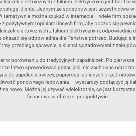
lniczek elektrycznych z łukiem elektrycznym jest bardzo wa
ą obsługę klienta. Jednym ze sposobów jest uczestnictwo
Alternatywnie można szukać w internecie – wiele firm posi
cę z pozytywnymi opiniami innych firm, aby poczuć się pewn
lniczek elektrycznych z łukiem elektrycznym, odpowiednią
 okazać się odpowiednia dla Państwa potrzeb. Budując sil
firmy przebiega sprawnie, a klienci są zadowoleni z zakupów
let w porównaniu do tradycyjnych zapalniczek. Po pierwsze s
i może łatwo spowodować pożar, jeśli nie zachować ostrożno
zne do zapalenia świecy, papierosa lub innych przedmiotów
żliwość ponownego ładowania — wystarczy podłączyć ją kabl
ąż na nowo. Można jej używać wielokrotnie, co jest korzystn
finansowe w dłuższej perspektywie.