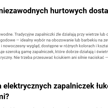
j niezawodnych hurtowych dost
awodne. Tradycyjne zapalniczki źle działają przy wietrze lu
ogodowe — idealny wybór na obozowanie lub barbekiu na ze
y i nowoczesny wygląd, dostępne w różnych kolorach i kszt
e szeroką gamę zapalniczek, które dobrze działają i świet
ktryczny. Nie trzeba przesuwać kciukiem ani silnie naciskać
ia elektrycznych zapalniczek ł
mi?