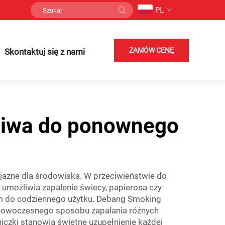
PL
ZAMÓW CENĘ
Skontaktuj się z nami
żliwa do ponownego
zyjazne dla środowiska. W przeciwieństwie do
y umożliwia zapalenie świecy, papierosa czy
em do codziennego użytku. Debang Smoking
, nowoczesnego sposobu zapalania różnych
czki stanowią świetne uzupełnienie każdej