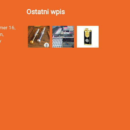
Ostatni wpis
mer 16,
n,
y