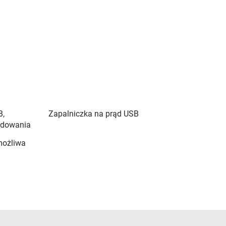
B,
Zapalniczka na prąd USB
adowania
możliwa