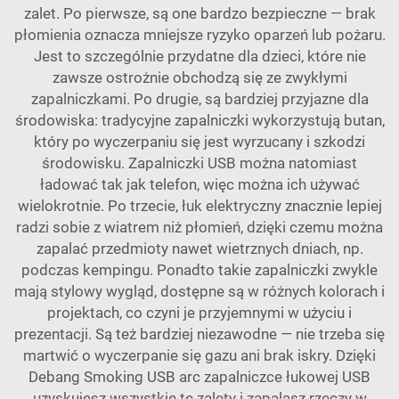
zalet. Po pierwsze, są one bardzo bezpieczne — brak
płomienia oznacza mniejsze ryzyko oparzeń lub pożaru.
Jest to szczególnie przydatne dla dzieci, które nie
zawsze ostrożnie obchodzą się ze zwykłymi
zapalniczkami. Po drugie, są bardziej przyjazne dla
środowiska: tradycyjne zapalniczki wykorzystują butan,
który po wyczerpaniu się jest wyrzucany i szkodzi
środowisku. Zapalniczki USB można natomiast
ładować tak jak telefon, więc można ich używać
wielokrotnie. Po trzecie, łuk elektryczny znacznie lepiej
radzi sobie z wiatrem niż płomień, dzięki czemu można
zapalać przedmioty nawet wietrznych dniach, np.
podczas kempingu. Ponadto takie zapalniczki zwykle
mają stylowy wygląd, dostępne są w różnych kolorach i
projektach, co czyni je przyjemnymi w użyciu i
prezentacji. Są też bardziej niezawodne — nie trzeba się
martwić o wyczerpanie się gazu ani brak iskry. Dzięki
Debang Smoking USB arc
zapalniczce łukowej USB
uzyskujesz wszystkie te zalety i zapalasz rzeczy w