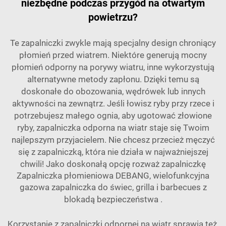
niezbędne podczas przygód na otwartym
powietrzu?
Te zapalniczki zwykle mają specjalny design chroniący
płomień przed wiatrem. Niektóre generują mocny
płomień odporny na porywy wiatru, inne wykorzystują
alternatywne metody zapłonu. Dzięki temu są
doskonałe do obozowania, wędrówek lub innych
aktywności na zewnątrz. Jeśli łowisz ryby przy rzece i
potrzebujesz małego ognia, aby ugotować złowione
ryby, zapalniczka odporna na wiatr staje się Twoim
najlepszym przyjacielem. Nie chcesz przecież męczyć
się z zapalniczką, która nie działa w najważniejszej
chwili! Jako doskonałą opcję rozważ zapalniczkę
Zapalniczka płomieniowa DEBANG, wielofunkcyjna
gazowa zapalniczka do świec, grilla i barbecues z
blokadą bezpieczeństwa
.
Korzystanie z zapalniczki odpornej na wiatr sprawia też,