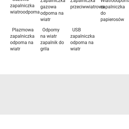
Zapalniczka
Zapalniczka
Wiatroodporn
zapalniczka
gazowa
przeciwwiatrowa
zapalniczka
wiatroodporna
odporna na
do
wiatr
papierosów
Plazmowa
Odporny
USB
zapalniczka
na wiatr
zapalniczka
odporna na
zapalnik do
odporna na
wiatr
grila
wiatr