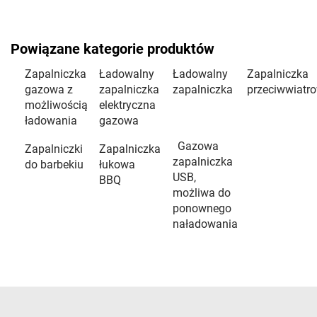
Powiązane kategorie produktów
Zapalniczka
Ładowalny
Ładowalny
Zapalniczka
gazowa z
zapalniczka
zapalniczka
przeciwwiatr
możliwością
elektryczna
ładowania
gazowa
Gazowa
Zapalniczki
Zapalniczka
zapalniczka
do barbekiu
łukowa
USB,
BBQ
możliwa do
ponownego
naładowania