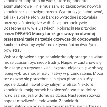
zapalniczki odporno na wiatr, które są ponadto
akumulatorowe – nie musisz więc zakupować nowych
zapalniczek za każdym razem. Wystarczy je naładować,
tak jak swój telefon. Są bardzo wygodne i pozwalają
oszczędzić pieniądze w dłuższej perspektywie.
Dostępne są w wielu stylach i kolorach! Na przykład
nasza
DEBANG Mocny torcik grzewczy na otwartej
przestrzeni, tanie narzędzie grzewcze do obozowania i
kuchni
to świetny wybór na aktywności na świeżym
powietrzu.
Wybór odpowiedniego zapalniczka odpornego na wiatr
może czasem być nieco trudny. Najpierw zastanów się,
do czego go używasz. Jeśli często udajesz się w obozy,
lepiej wybrać model mały i łatwy w przenoszeniu. Może
też okazać się potrzebna silniejsza płomień, który
będzie działał nawet przy silnym wietrze. Niektóre
zapalniczki mają zamek bezpieczeństwa – to dobre
rozwiązanie, jeśli w domu są dzieci. Następnie rozważ
aspekt możliwości ładowania. Zapalniczki
akumulatorowe pozwalają zaoszczędzić pieniądze i są