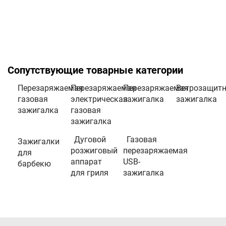
Сопутствующие товарные категории
Перезаряжаемая
Перезаряжаемая
Перезаряжаемая
Ветрозащит
газовая
электрическая
зажигалка
зажигалка
зажигалка
газовая
зажигалка
Дуговой
Газовая
Зажигалки
розжиговый
перезаряжаемая
для
аппарат
USB-
барбекю
для гриля
зажигалка