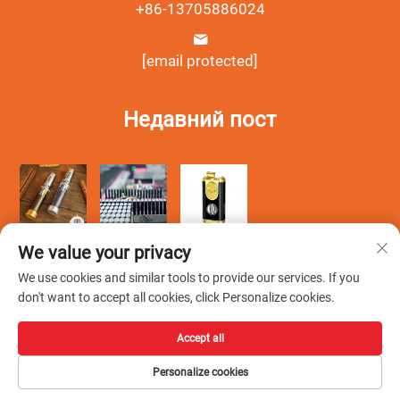
+86-13705886024
[email protected]
Недавний пост
We value your privacy
We use cookies and similar tools to provide our services. If you
don't want to accept all cookies, click Personalize cookies.
Авторские права © Wenzhou Debang Smoking Set Co., Ltd.
Accept all
Все права защищены -
Политика конфиденциальности
-
Personalize cookies
Блог