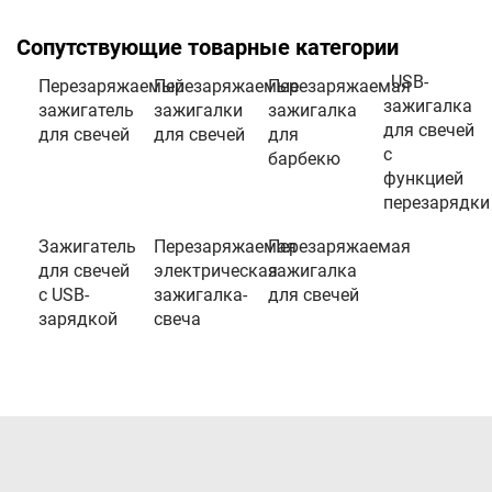
Сопутствующие товарные категории
USB-
Перезаряжаемый
Перезаряжаемые
Перезаряжаемая
зажигалка
зажигатель
зажигалки
зажигалка
для свечей
для свечей
для свечей
для
с
барбекю
функцией
перезарядки
Зажигатель
Перезаряжаемая
Перезаряжаемая
для свечей
электрическая
зажигалка
с USB-
зажигалка-
для свечей
зарядкой
свеча