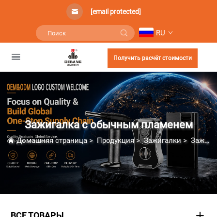
[email protected]
RU
Получить расчёт стоимости
Зажигалка с обычным пламенем
Домашняя страница
>
Продукция
>
Зажигалки
>
Зажигалка с обычным пламенем
ВСЕ ТОВАРЫ