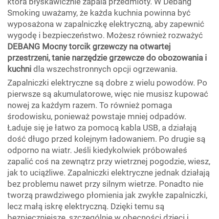
która błyskawicznie zapala przedmioty. W Debang
Smoking uważamy, że każda kuchnia powinna być
wyposażona w zapalniczkę elektryczną, aby zapewnić
wygodę i bezpieczeństwo. Możesz również rozważyć
DEBANG Mocny torcik grzewczy na otwartej
przestrzeni, tanie narzędzie grzewcze do obozowania i
kuchni
dla wszechstronnych opcji ogrzewania.
Zapalniczki elektryczne są dobre z wielu powodów. Po
pierwsze są akumulatorowe, więc nie musisz kupować
nowej za każdym razem. To również pomaga
środowisku, ponieważ powstaje mniej odpadów.
Ładuje się je łatwo za pomocą kabla USB, a działają
dość długo przed kolejnym ładowaniem. Po drugie są
odporno na wiatr. Jeśli kiedykolwiek próbowałeś
zapalić coś na zewnątrz przy wietrznej pogodzie, wiesz,
jak to uciążliwe. Zapalniczki elektryczne jednak działają
bez problemu nawet przy silnym wietrze. Ponadto nie
tworzą prawdziwego płomienia jak zwykłe zapalniczki,
lecz małą iskrę elektryczną. Dzięki temu są
bezpieczniejsze, szczególnie w obecności dzieci i